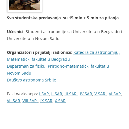
Sva studentska predavanja su 15 min + 5 min za pitanja
Učesnici
: Studenti astronomije sa Univerziteta u Beogradu i
Univerziteta u Novom Sadu
Organizatori i prijatelji radionice
:
Katedra za astronomiju,
Matematički fakultet u Beogradu
Departman za fiziku, Prirodno-matematički fakultet u
Novom Sadu
Društvo astronoma Srbije
Past workshops:
I SAR
,
II SAR
,
III SAR
,
IV SAR
,
V SAR
,
VI SAR
,
VII SAR
,
VIII SAR
,
IX SAR
,
X SAR